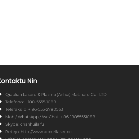
Kontaktu Nin
Qiaolian Lasero & Plasma (Anhui) Maŝinaro Co., LTD
Telefono: + 188-5555-1088
Telefaksilo: + 86-555-2780563
Mob / WhatsApp / WeChat: + 86-18855551088
Skype: cnanhuilaifu
Retejo: http://www.accurllaser.cc