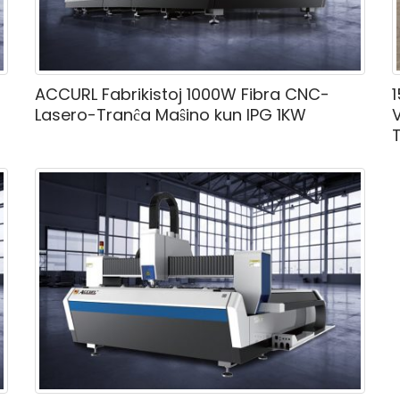
ACCURL Fabrikistoj 1000W Fibra CNC-
Lasero-Tranĉa Maŝino kun IPG 1KW
T