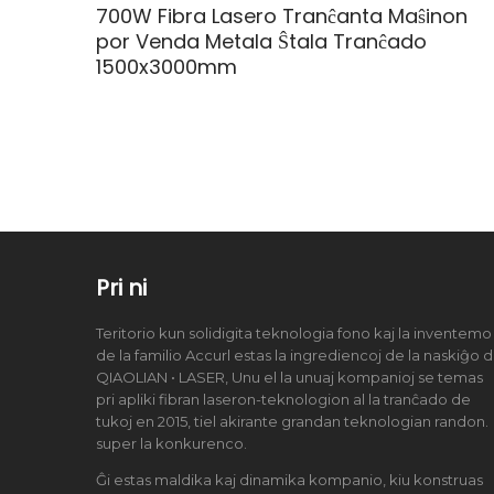
700W Fibra Lasero Tranĉanta Maŝinon
por Venda Metala Ŝtala Tranĉado
1500x3000mm
Pri ni
Teritorio kun solidigita teknologia fono kaj la inventemo
de la familio Accurl estas la ingrediencoj de la naskiĝo 
QIAOLIAN • LASER, Unu el la unuaj kompanioj se temas
pri apliki fibran laseron-teknologion al la tranĉado de
tukoj en 2015, tiel akirante grandan teknologian randon.
super la konkurenco.
Ĝi estas maldika kaj dinamika kompanio, kiu konstruas