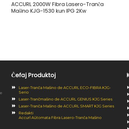
ACCURL 2000W Fibra Lasero-Tranĉa
Maŝino KJG-1530 kun IPG 2Kw
Ĉefaj Produktoj
Laser-Tranĉa Maŝino de ACCURL ECO-FIBRA KJG-
Serio
de
Laser-Tranĉmaŝino de ACCURL GENIUS KJG Series
Laser-Tranĉa Maŝino de ACCURL SMART KJG Series
Redakti
Accurl Aŭtomata Fibra Lasero-Tranĉa Maŝino