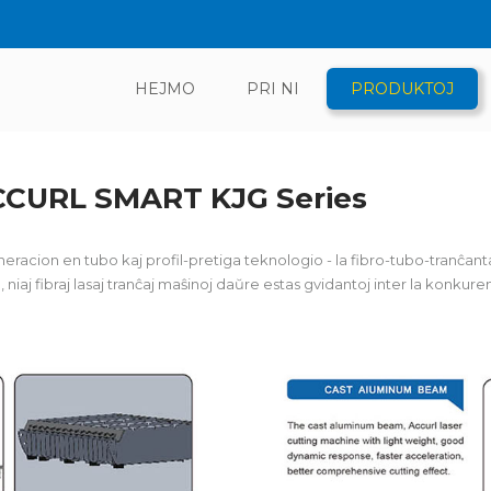
HEJMO
PRI NI
PRODUKTOJ
ACCURL SMART KJG Series
cion en tubo kaj profil-pretiga teknologio - la fibro-tubo-tranĉanta 
niaj fibraj lasaj tranĉaj maŝinoj daŭre estas gvidantoj inter la konkure