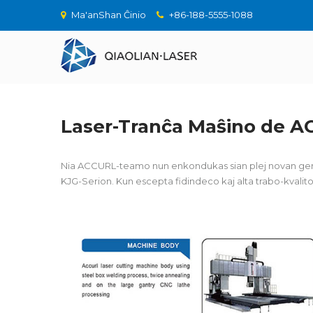
Ma'anShan Ĉinio
+86-188-5555-1088
Laser-Tranĉa Maŝino de 
Nia ACCURL-teamo nun enkondukas sian plej novan genera
KJG-Serion. Kun escepta fidindeco kaj alta trabo-kvalito, 