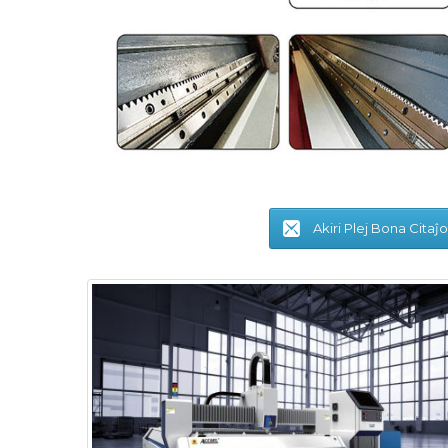
Akiri Plej Bona Citaĵo