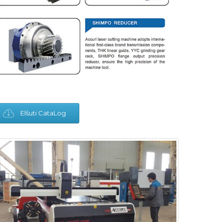
Elŝuti CataLog